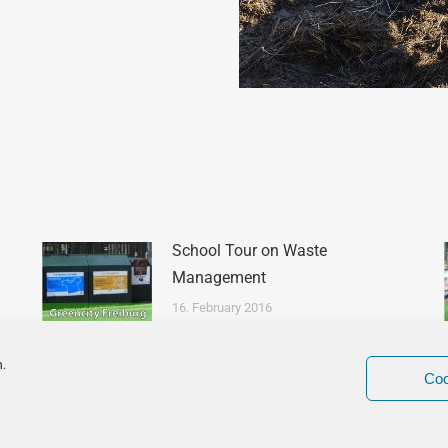
School Tour on Waste
Management
16. February 2016
n.
Coo