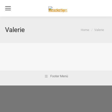
Se
Valerie
You are here:
Home
Valerie
Footer Menü