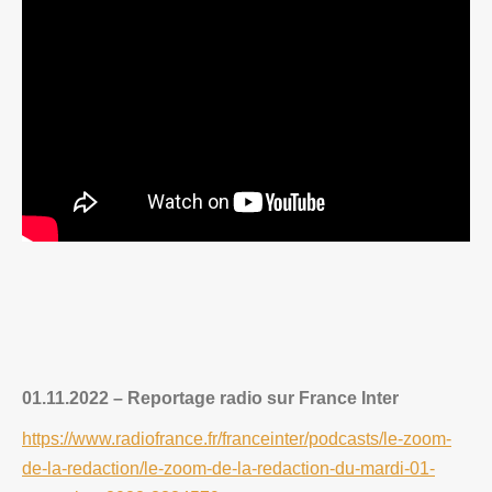
01.11.2022 – Reportage radio sur France Inter
https://www.radiofrance.fr/franceinter/podcasts/le-zoom-
de-la-redaction/le-zoom-de-la-redaction-du-mardi-01-