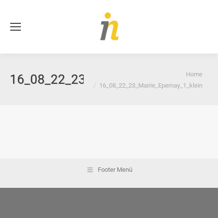
Se
You are here:
Home
16_08_22_23_Mairie_Epernay_1_klei
16_08_22_23_Mairie_Epernay_1_klein
Footer Menü